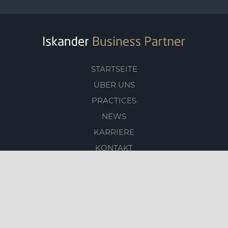
STARTSEITE
ÜBER UNS
PRACTICES
NEWS
KARRIERE
KONTAKT
© 2026
ISKANDER BUSINESS PARTNER
|
DATENSCHUTZ
|
HINWEISGEBERPORTAL
|
AGB IBP GMBH
|
AGB IBP AG
|
IMPRESSUM
|
REMJND WERBEAGENTUR