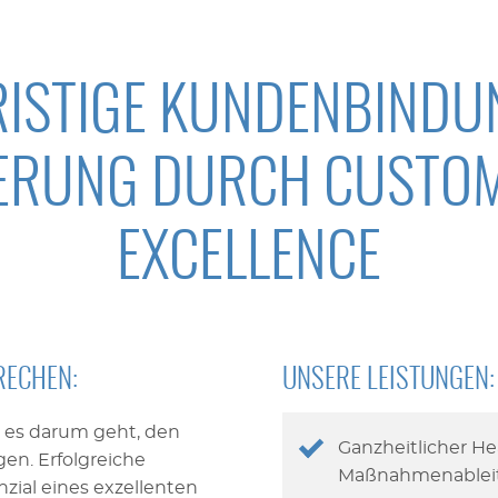
RISTIGE KUNDENBINDU
ERUNG DURCH CUSTOM
EXCELLENCE
RECHEN
:
UNSERE LEISTUNGEN:
n es darum geht, den
Ganzheitlicher H
en. Erfolgreiche
Maßnahmenablei
ial eines exzellenten