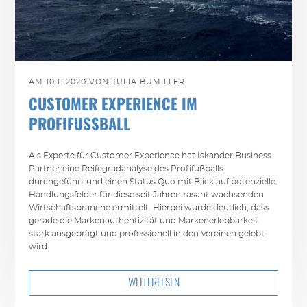
AM 10.11.2020 VON JULIA BUMILLER
CUSTOMER EXPERIENCE IM
PROFIFUSSBALL
Als Experte für Customer Experience hat Iskander Business
Partner eine Reifegradanalyse des Profifußballs
durchgeführt und einen Status Quo mit Blick auf potenzielle
Handlungsfelder für diese seit Jahren rasant wachsenden
Wirtschaftsbranche ermittelt. Hierbei wurde deutlich, dass
gerade die Markenauthentizität und Markenerlebbarkeit
stark ausgeprägt und professionell in den Vereinen gelebt
wird.
WEITERLESEN