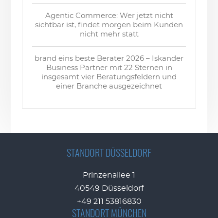
Agentic Commerce: Wer jetzt nicht
sichtbar ist, findet morgen beim Kunden
nicht mehr statt
brand eins beste Berater 2026 – Iskander
Business Partner mit 22 Sternen in
insgesamt vier Beratungsfeldern und
einer Branche ausgezeichnet
STANDORT DÜSSELDORF
Prinzenallee 1
40549 Düsseldorf
+49 211 53816830
STANDORT MÜNCHEN